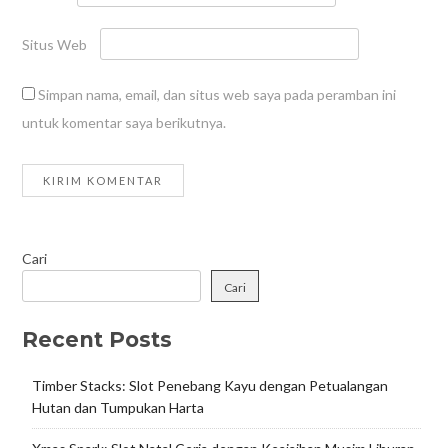
Situs Web
Simpan nama, email, dan situs web saya pada peramban ini
untuk komentar saya berikutnya.
Cari
Cari
Recent Posts
Timber Stacks: Slot Penebang Kayu dengan Petualangan
Hutan dan Tumpukan Harta