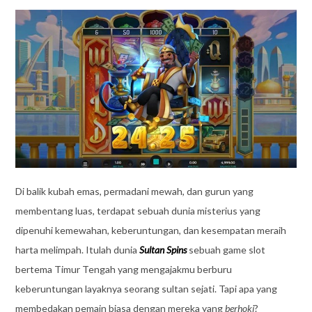
Di balik kubah emas, permadani mewah, dan gurun yang
membentang luas, terdapat sebuah dunia misterius yang
dipenuhi kemewahan, keberuntungan, dan kesempatan meraih
harta melimpah. Itulah dunia
Sultan Spins
sebuah game slot
bertema Timur Tengah yang mengajakmu berburu
keberuntungan layaknya seorang sultan sejati. Tapi apa yang
membedakan pemain biasa dengan mereka yang
berhoki
?