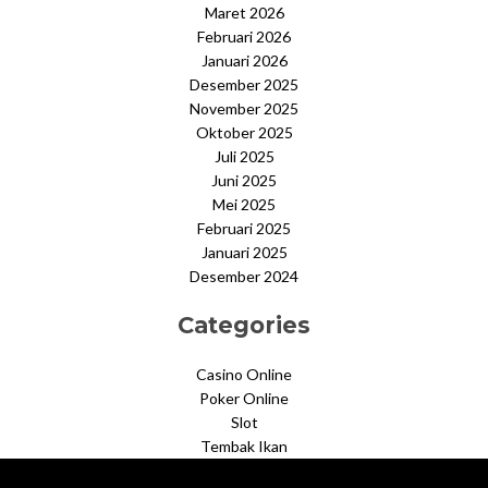
Maret 2026
Februari 2026
Januari 2026
Desember 2025
November 2025
Oktober 2025
Juli 2025
Juni 2025
Mei 2025
Februari 2025
Januari 2025
Desember 2024
Categories
Casino Online
Poker Online
Slot
Tembak Ikan