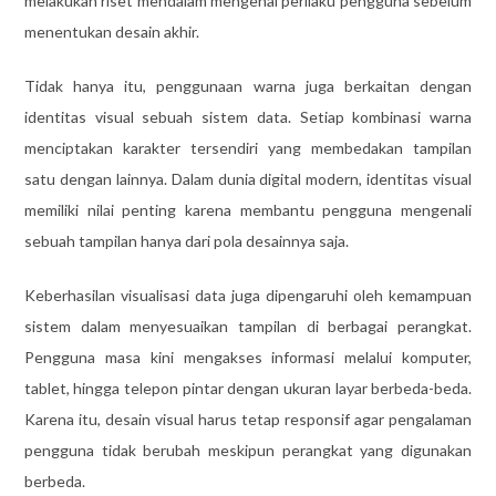
melakukan riset mendalam mengenai perilaku pengguna sebelum
menentukan desain akhir.
Tidak hanya itu, penggunaan warna juga berkaitan dengan
identitas visual sebuah sistem data. Setiap kombinasi warna
menciptakan karakter tersendiri yang membedakan tampilan
satu dengan lainnya. Dalam dunia digital modern, identitas visual
memiliki nilai penting karena membantu pengguna mengenali
sebuah tampilan hanya dari pola desainnya saja.
Keberhasilan visualisasi data juga dipengaruhi oleh kemampuan
sistem dalam menyesuaikan tampilan di berbagai perangkat.
Pengguna masa kini mengakses informasi melalui komputer,
tablet, hingga telepon pintar dengan ukuran layar berbeda-beda.
Karena itu, desain visual harus tetap responsif agar pengalaman
pengguna tidak berubah meskipun perangkat yang digunakan
berbeda.