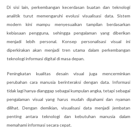
Di sisi lain, perkembangan kecerdasan buatan dan teknologi
analitik turut memengaruhi evolusi visualisasi data. Sistem
modern kini mampu menyesuaikan tampilan berdasarkan
kebiasaan pengguna, sehingga pengalaman yang diberikan
menjadi lebih personal. Konsep personalisasi visual ini
diperkirakan akan menjadi tren utama dalam perkembangan
teknologi informasi digital di masa depan.
Peningkatan kualitas desain visual juga mencerminkan
perubahan cara manusia berinteraksi dengan data. Informasi
tidak lagi hanya dianggap sebagai kumpulan angka, tetapi sebagai
pengalaman visual yang harus mudah dipahami dan nyaman
dilihat. Dengan demikian, visualisasi data menjadi jembatan
penting antara teknologi dan kebutuhan manusia dalam
memahami informasi secara cepat.