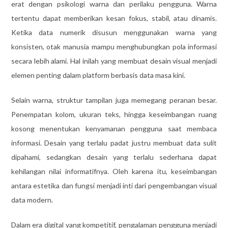
erat dengan psikologi warna dan perilaku pengguna. Warna
tertentu dapat memberikan kesan fokus, stabil, atau dinamis.
Ketika data numerik disusun menggunakan warna yang
konsisten, otak manusia mampu menghubungkan pola informasi
secara lebih alami. Hal inilah yang membuat desain visual menjadi
elemen penting dalam platform berbasis data masa kini.
Selain warna, struktur tampilan juga memegang peranan besar.
Penempatan kolom, ukuran teks, hingga keseimbangan ruang
kosong menentukan kenyamanan pengguna saat membaca
informasi. Desain yang terlalu padat justru membuat data sulit
dipahami, sedangkan desain yang terlalu sederhana dapat
kehilangan nilai informatifnya. Oleh karena itu, keseimbangan
antara estetika dan fungsi menjadi inti dari pengembangan visual
data modern.
Dalam era digital yang kompetitif, pengalaman pengguna menjadi