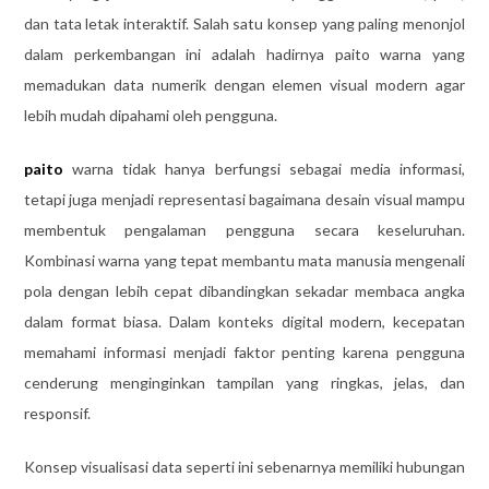
dan tata letak interaktif. Salah satu konsep yang paling menonjol
dalam perkembangan ini adalah hadirnya paito warna yang
memadukan data numerik dengan elemen visual modern agar
lebih mudah dipahami oleh pengguna.
paito
warna tidak hanya berfungsi sebagai media informasi,
tetapi juga menjadi representasi bagaimana desain visual mampu
membentuk pengalaman pengguna secara keseluruhan.
Kombinasi warna yang tepat membantu mata manusia mengenali
pola dengan lebih cepat dibandingkan sekadar membaca angka
dalam format biasa. Dalam konteks digital modern, kecepatan
memahami informasi menjadi faktor penting karena pengguna
cenderung menginginkan tampilan yang ringkas, jelas, dan
responsif.
Konsep visualisasi data seperti ini sebenarnya memiliki hubungan