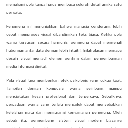
memahami pola tanpa harus membaca seluruh detail angka satu
per satu.
Fenomena ini menunjukkan bahwa manusia cenderung lebih
cepat memproses visual dibandingkan teks biasa. Ketika pola
warna tersusun secara harmonis, pengguna dapat mengenali
hubungan antar data dengan lebih intuitif. Inilah alasan mengapa
desain visual menjadi elemen penting dalam pengembangan
media informasi digital.
Pola visual juga memberikan efek psikologis yang cukup kuat.
Tampilan dengan komposisi warna seimbang mampu
menciptakan kesan profesional dan terpercaya. Sebaliknya,
perpaduan warna yang terlalu mencolok dapat menyebabkan
kelelahan mata dan mengurangi kenyamanan pengguna. Oleh
sebab itu, pengembang sistem visual modern biasanya