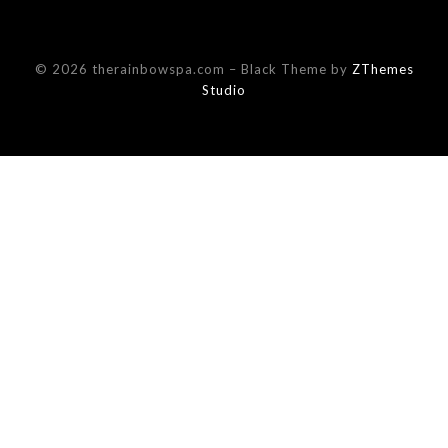
© 2026 therainbowspa.com
–
Black Theme by
ZThemes
Studio