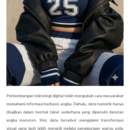
Perkembangan teknologi digital telah mengubah cara masyarakat
memahami informasi berbasis angka. Dahulu, data numerik hanya
disajikan dalam bentuk tabel sederhana yang dipenuhi deretan
angka monoton. Kini, data tersebut mengalami transformasi
visual yang jauh lebih menarik melalui penggunaan warna, pola,