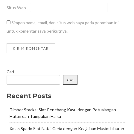
Situs Web
Simpan nama, email, dan situs web saya pada peramban ini
untuk komentar saya berikutnya.
Cari
Cari
Recent Posts
Timber Stacks: Slot Penebang Kayu dengan Petualangan
Hutan dan Tumpukan Harta
Xmas Spark: Slot Natal Ceria dengan Keajaiban Musim Liburan