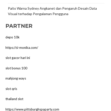
Paito Warna Sydney Angkanet dan Pengaruh Desain Data
Visual terhadap Pengalaman Pengguna
PARTNER
depo 10k
https://si-monika.com/
slot gacor hari ini
slot bonus 100
mahjong ways
slot qris
thailand slot
https://www.pittsburghspaparty.com