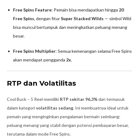
Free Spins Feature
: Pemain bisa mendapatkan hingga
20
Free Spins
, dengan fitur
Super Stacked Wilds
— simbol Wild
bisa muncul bertumpuk dan meningkatkan peluang menang
besar.
Free Spins Multiplier
: Semua kemenangan selama Free Spins
akan mendapat pengganda
2x
.
RTP dan Volatilitas
Cool Buck – 5 Reel memiliki
RTP sekitar 96,3%
dan termasuk
dalam kategori
volatilitas sedang
. Ini membuatnya ideal untuk
pemain yang menginginkan pengalaman bermain seimbang:
peluang menang yang stabil dengan potensi pembayaran besar,
terutama dalam mode Free Spins.