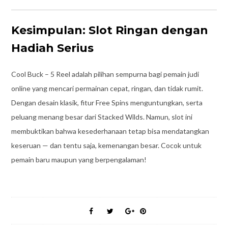
Kesimpulan: Slot Ringan dengan
Hadiah Serius
Cool Buck – 5 Reel adalah pilihan sempurna bagi pemain judi
online yang mencari permainan cepat, ringan, dan tidak rumit.
Dengan desain klasik, fitur Free Spins menguntungkan, serta
peluang menang besar dari Stacked Wilds. Namun, slot ini
membuktikan bahwa kesederhanaan tetap bisa mendatangkan
keseruan — dan tentu saja, kemenangan besar. Cocok untuk
pemain baru maupun yang berpengalaman!