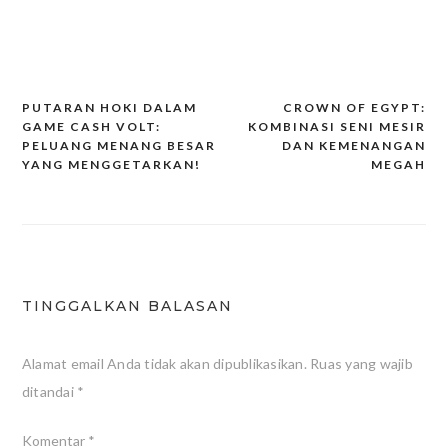
PUTARAN HOKI DALAM
CROWN OF EGYPT:
Navigasi
GAME CASH VOLT:
KOMBINASI SENI MESIR
pos
PELUANG MENANG BESAR
DAN KEMENANGAN
YANG MENGGETARKAN!
MEGAH
TINGGALKAN BALASAN
Alamat email Anda tidak akan dipublikasikan.
Ruas yang wajib
ditandai
*
Komentar
*