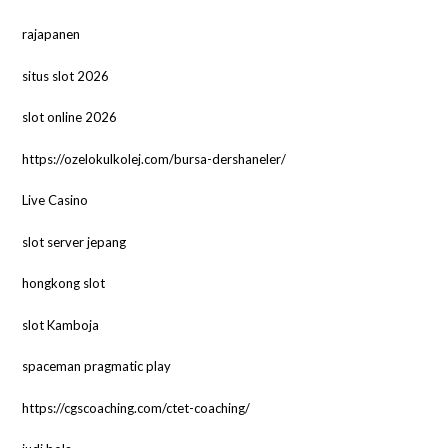
rajapanen
situs slot 2026
slot online 2026
https://ozelokulkolej.com/bursa-dershaneler/
Live Casino
slot server jepang
hongkong slot
slot Kamboja
spaceman pragmatic play
https://cgscoaching.com/ctet-coaching/