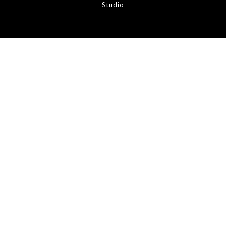
Studio