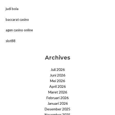
judi bola
baccarat casino
agen casino online
slot88
Archives
Juli 2026
Juni 2026
Mei 2026
April 2026
Maret 2026
Februari 2026
Januari 2026
Desember 2025
November 2025