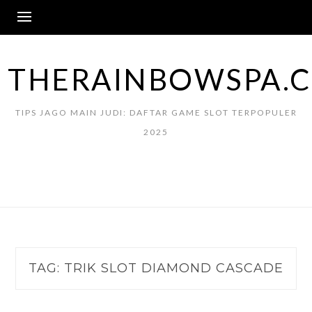
Skip
to
content
THERAINBOWSPA.
TIPS JAGO MAIN JUDI: DAFTAR GAME SLOT TERPOPULER
2025
TAG:
TRIK SLOT DIAMOND CASCADE