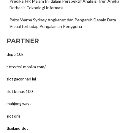
Prediksi HK Malam Ini dalam Perspektif Analisis Tren Angka
Berbasis Teknologi Informasi
Paito Warna Sydney Angkanet dan Pengaruh Desain Data
Visual terhadap Pengalaman Pengguna
PARTNER
depo 10k
https://si-monika.com/
slot gacor hari ini
slot bonus 100
mahjong ways
slot qris
thailand slot