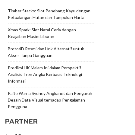
Timber Stacks: Slot Penebang Kayu dengan
Petualangan Hutan dan Tumpukan Harta
Xmas Spark: Slot Natal Ceria dengan
Keajaiban Musim Liburan
Broto4D Resmi dan Link Alternatif untuk
Akses Tanpa Gangguan
Prediksi HK Malam Ini dalam Perspektif
Analisis Tren Angka Berbasis Teknologi
Informasi
Paito Warna Sydney Angkanet dan Pengaruh
Desain Data Visual terhadap Pengalaman
Pengguna
PARTNER