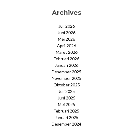
Archives
Juli 2026
Juni 2026
Mei 2026
April 2026
Maret 2026
Februari 2026
Januari 2026
Desember 2025
November 2025
Oktober 2025
Juli 2025
Juni 2025
Mei 2025
Februari 2025
Januari 2025
Desember 2024