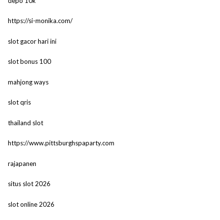
depo 10k
https://si-monika.com/
slot gacor hari ini
slot bonus 100
mahjong ways
slot qris
thailand slot
https://www.pittsburghspaparty.com
rajapanen
situs slot 2026
slot online 2026