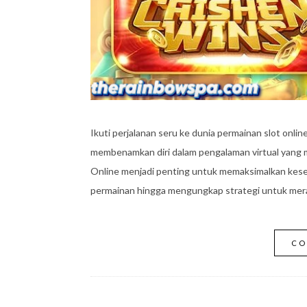
Ikuti perjalanan seru ke dunia permainan slot onl
membenamkan diri dalam pengalaman virtual yang 
Online menjadi penting untuk memaksimalkan kese
permainan hingga mengungkap strategi untuk merai
CO