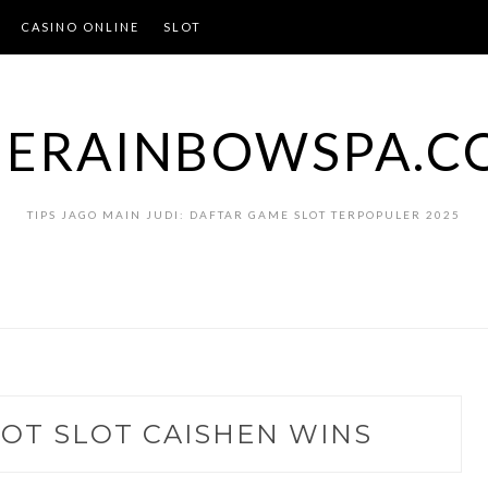
CASINO ONLINE
SLOT
HERAINBOWSPA.C
TIPS JAGO MAIN JUDI: DAFTAR GAME SLOT TERPOPULER 2025
POT SLOT CAISHEN WINS