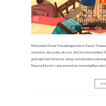
Menyelami Dunia Petualangan Harta Karun Treasu
misterius, dan pulau eksotis. Slot ini menonjolkan 
gulungan lain berputar ulang, menciptakan peluang
Nuansa Eksotis Latar permainan menampilkan pantai
CO