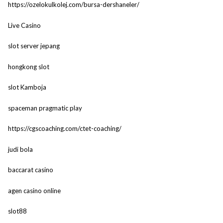
https://ozelokulkolej.com/bursa-dershaneler/
Live Casino
slot server jepang
hongkong slot
slot Kamboja
spaceman pragmatic play
https://cgscoaching.com/ctet-coaching/
judi bola
baccarat casino
agen casino online
slot88